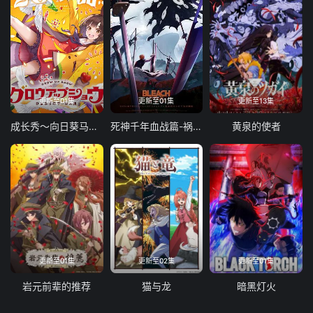
更新至01集
更新至01集
更新至13集
成长秀～向日葵马戏团～
死神千年血战篇-祸进谭-
黄泉的使者
更新至01集
更新至02集
更新至01集
岩元前辈的推荐
猫与龙
暗黑灯火