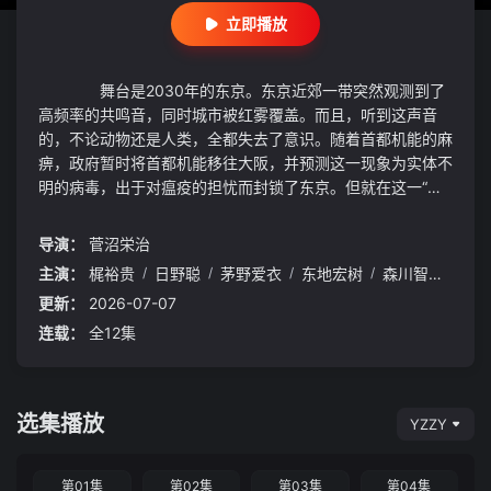
立即播放
舞台是2030年的东京。东京近郊一带突然观测到了
高频率的共鸣音，同时城市被红雾覆盖。而且，听到这声音
的，不论动物还是人类，全都失去了意识。随着首都机能的麻
痹，政府暂时将首都机能移往大阪，并预测这一现象为实体不
明的病毒，出于对瘟疫的担忧而封锁了东京。但就在这一“大
共鸣”发生6天后，失去意识的人们好像什么都没发生过一样地
醒来了。之后，封锁都市·东京逐渐取回了城市机能，但以这
导演：
菅沼栄治
一天为分界线，各种各样的“异常事件”开始发生，人们开始接
主演：
梶裕贵
/
日野聪
/
茅野爱衣
/
东地宏树
/
森川智之
/
悠
连被更进一步的非日常所侵蚀。在此之中，还存在着解放了隐
更新：
2026-07-07
藏在血中的力量、觉醒为“英血之器”的年轻人们——他们被彼
此的力量所吸引，不容拒绝地相遇，心灵相通，互相杀害，逐
连载：
全12集
渐被残酷的命运连环所吞噬。
选集播放
YZZY
第01集
第02集
第03集
第04集