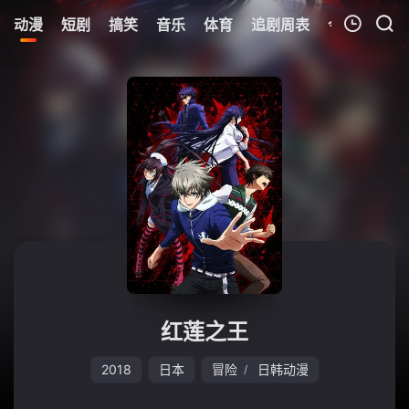
44
动漫
短剧
搞笑
音乐
体育
追剧周表
今日更新
我的观影记录
暂无观看影片的记录
红莲之王
2018
日本
冒险
日韩动漫
/