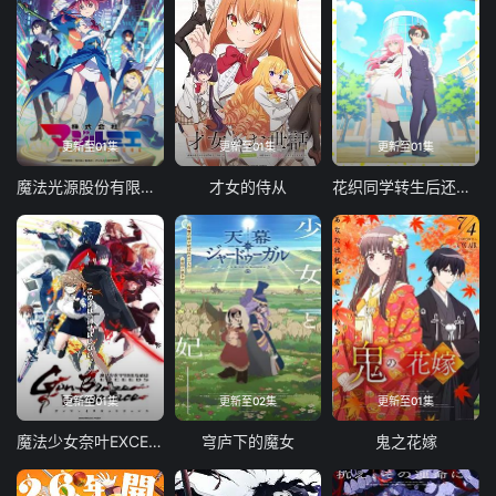
更新至01集
更新至01集
更新至01集
魔法光源股份有限公司第二季
才女的侍从
花织同学转生后还是想干架
更新至01集
更新至02集
更新至01集
魔法少女奈叶EXCEEDSGunBlazeVengeance
穹庐下的魔女
鬼之花嫁