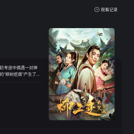
观看记录
我的观影记录
赶考途中偶遇一对神
暂无观看影片的记录
“柳树疙瘩”产生了好
踪，李乐天惨死，柳
天到底和皇家有什么