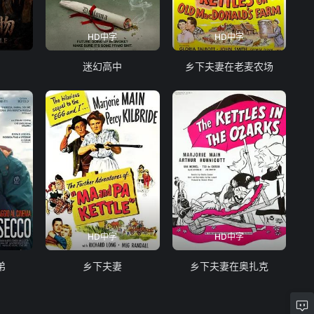
HD中字
HD中字
迷幻高中
乡下夫妻在老麦农场
HD中字
HD中字
弟
乡下夫妻
乡下夫妻在奥扎克