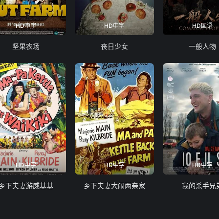
HD中字
HD中字
HD国语
坚果农场
丧日少女
一般人物
HD中字
HD中字
HD中字
乡下夫妻游威基基
乡下夫妻大闹两亲家
我的杀手兄