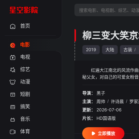
首页
柳三变大笑京
电影
2019
大陆
古装
/
电视
综艺
红遍大江南北的风流作曲家
秘父女，对自己的可爱女粉音
动漫
感。就在二人互表心意时，柳
七被神秘人带走。众人阴差阳
导演：
黑子
短剧
联系？柳七和音儿又将何去何
主演：
周帅
/
许诗晨
/
罗家
搞笑
更新：
2026-07-06
片长：
HD国语版
音乐
体育
立即播放